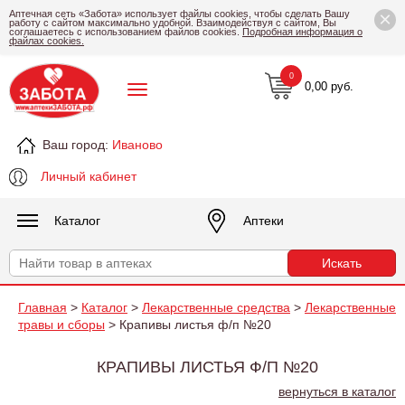
×
Аптечная сеть «Забота» использует файлы cookies, чтобы сделать Вашу
работу с сайтом максимально удобной. Взаимодействуя с сайтом, Вы
соглашаетесь с использованием файлов cookies.
Подробная информация о
файлах cookies.
0
0,00 руб.
Ваш город:
Иваново
Личный кабинет
Каталог
Аптеки
Главная
>
Каталог
>
Лекарственные средства
>
Лекарственные
травы и сборы
> Крапивы листья ф/п №20
КРАПИВЫ ЛИСТЬЯ Ф/П №20
вернуться в каталог