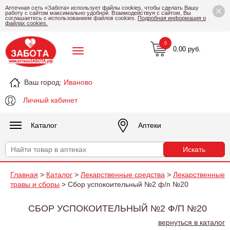
×
Аптечная сеть «Забота» использует файлы cookies, чтобы сделать Вашу
работу с сайтом максимально удобной. Взаимодействуя с сайтом, Вы
соглашаетесь с использованием файлов cookies.
Подробная информация о
файлах cookies.
0
0,00 руб.
Ваш город:
Иваново
Личный кабинет
Каталог
Аптеки
Главная
>
Каталог
>
Лекарственные средства
>
Лекарственные
травы и сборы
> Сбор успокоительный №2 ф/п №20
СБОР УСПОКОИТЕЛЬНЫЙ №2 Ф/П №20
вернуться в каталог