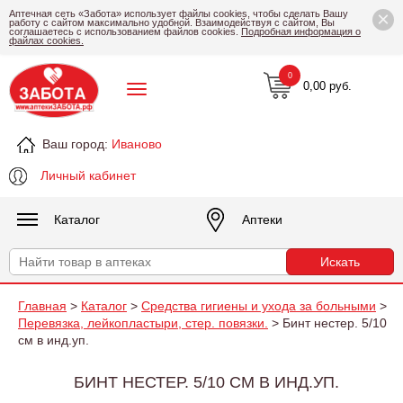
×
Аптечная сеть «Забота» использует файлы cookies, чтобы сделать Вашу
работу с сайтом максимально удобной. Взаимодействуя с сайтом, Вы
соглашаетесь с использованием файлов cookies.
Подробная информация о
файлах cookies.
0
0,00 руб.
Ваш город:
Иваново
Личный кабинет
Каталог
Аптеки
Главная
>
Каталог
>
Средства гигиены и ухода за больными
>
Перевязка, лейкопластыри, стер. повязки.
> Бинт нестер. 5/10
см в инд.уп.
БИНТ НЕСТЕР. 5/10 СМ В ИНД.УП.