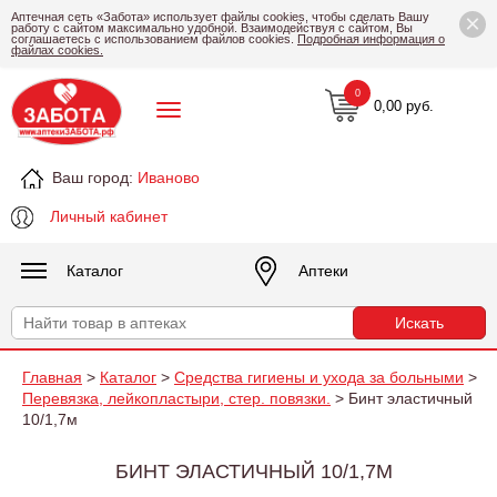
×
Аптечная сеть «Забота» использует файлы cookies, чтобы сделать Вашу
работу с сайтом максимально удобной. Взаимодействуя с сайтом, Вы
соглашаетесь с использованием файлов cookies.
Подробная информация о
файлах cookies.
0
0,00 руб.
Ваш город:
Иваново
Личный кабинет
Каталог
Аптеки
Главная
>
Каталог
>
Средства гигиены и ухода за больными
>
Перевязка, лейкопластыри, стер. повязки.
> Бинт эластичный
10/1,7м
БИНТ ЭЛАСТИЧНЫЙ 10/1,7М