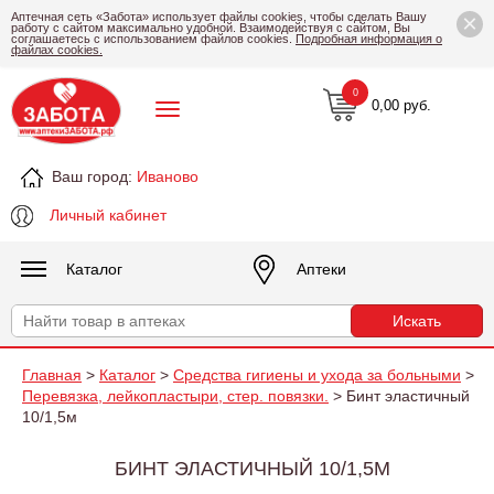
×
Аптечная сеть «Забота» использует файлы cookies, чтобы сделать Вашу
работу с сайтом максимально удобной. Взаимодействуя с сайтом, Вы
соглашаетесь с использованием файлов cookies.
Подробная информация о
файлах cookies.
0
0,00 руб.
Ваш город:
Иваново
Личный кабинет
Каталог
Аптеки
Главная
>
Каталог
>
Средства гигиены и ухода за больными
>
Перевязка, лейкопластыри, стер. повязки.
> Бинт эластичный
10/1,5м
БИНТ ЭЛАСТИЧНЫЙ 10/1,5М