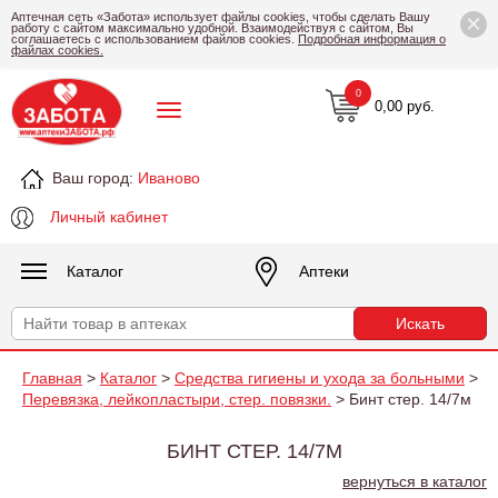
×
Аптечная сеть «Забота» использует файлы cookies, чтобы сделать Вашу
работу с сайтом максимально удобной. Взаимодействуя с сайтом, Вы
соглашаетесь с использованием файлов cookies.
Подробная информация о
файлах cookies.
0
0,00 руб.
Ваш город:
Иваново
Личный кабинет
Каталог
Аптеки
Главная
>
Каталог
>
Средства гигиены и ухода за больными
>
Перевязка, лейкопластыри, стер. повязки.
> Бинт стер. 14/7м
БИНТ СТЕР. 14/7М
вернуться в каталог