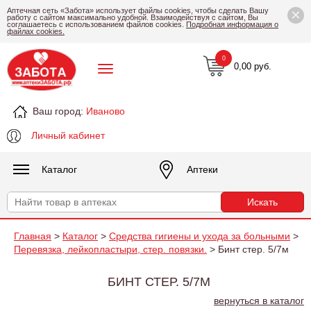
×
Аптечная сеть «Забота» использует файлы cookies, чтобы сделать Вашу
работу с сайтом максимально удобной. Взаимодействуя с сайтом, Вы
соглашаетесь с использованием файлов cookies.
Подробная информация о
файлах cookies.
0
0,00 руб.
Ваш город:
Иваново
Личный кабинет
Каталог
Аптеки
Главная
>
Каталог
>
Средства гигиены и ухода за больными
>
Перевязка, лейкопластыри, стер. повязки.
> Бинт стер. 5/7м
БИНТ СТЕР. 5/7М
вернуться в каталог