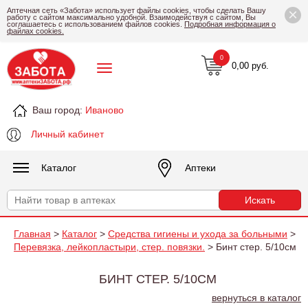
×
Аптечная сеть «Забота» использует файлы cookies, чтобы сделать Вашу
работу с сайтом максимально удобной. Взаимодействуя с сайтом, Вы
соглашаетесь с использованием файлов cookies.
Подробная информация о
файлах cookies.
0
0,00 руб.
Ваш город:
Иваново
Личный кабинет
Каталог
Аптеки
Главная
>
Каталог
>
Средства гигиены и ухода за больными
>
Перевязка, лейкопластыри, стер. повязки.
> Бинт стер. 5/10см
БИНТ СТЕР. 5/10СМ
вернуться в каталог