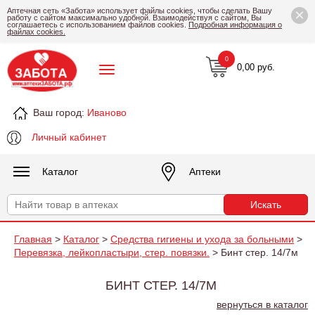
×
Аптечная сеть «Забота» использует файлы cookies, чтобы сделать Вашу
работу с сайтом максимально удобной. Взаимодействуя с сайтом, Вы
соглашаетесь с использованием файлов cookies.
Подробная информация о
файлах cookies.
0
0,00 руб.
Ваш город:
Иваново
Личный кабинет
Каталог
Аптеки
Главная
>
Каталог
>
Средства гигиены и ухода за больными
>
Перевязка, лейкопластыри, стер. повязки.
> Бинт стер. 14/7м
БИНТ СТЕР. 14/7М
вернуться в каталог