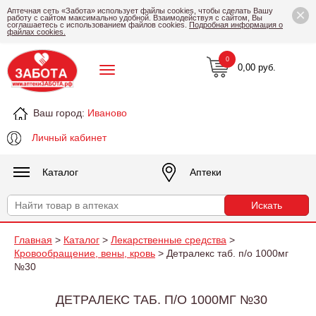
×
Аптечная сеть «Забота» использует файлы cookies, чтобы сделать Вашу
работу с сайтом максимально удобной. Взаимодействуя с сайтом, Вы
соглашаетесь с использованием файлов cookies.
Подробная информация о
файлах cookies.
0
0,00 руб.
Ваш город:
Иваново
Личный кабинет
Каталог
Аптеки
Главная
>
Каталог
>
Лекарственные средства
>
Кровообращение, вены, кровь
> Детралекс таб. п/о 1000мг
№30
ДЕТРАЛЕКС ТАБ. П/О 1000МГ №30