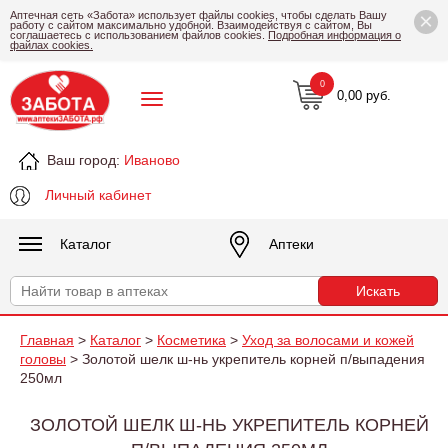
×
Аптечная сеть «Забота» использует файлы cookies, чтобы сделать Вашу
работу с сайтом максимально удобной. Взаимодействуя с сайтом, Вы
соглашаетесь с использованием файлов cookies.
Подробная информация о
файлах cookies.
0
0,00 руб.
Ваш город:
Иваново
Личный кабинет
Каталог
Аптеки
Главная
>
Каталог
>
Косметика
>
Уход за волосами и кожей
головы
> Золотой шелк ш-нь укрепитель корней п/выпадения
250мл
ЗОЛОТОЙ ШЕЛК Ш-НЬ УКРЕПИТЕЛЬ КОРНЕЙ