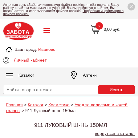
×
Аптечная сеть «Забота» использует файлы cookies, чтобы сделать Вашу
работу с сайтом максимально удобной. Взаимодействуя с сайтом, Вы
соглашаетесь с использованием файлов cookies.
Подробная информация о
файлах cookies.
0
0,00 руб.
Ваш город:
Иваново
Личный кабинет
Каталог
Аптеки
Главная
>
Каталог
>
Косметика
>
Уход за волосами и кожей
головы
> 911 Луковый ш-нь 150мл
911 ЛУКОВЫЙ Ш-НЬ 150МЛ
вернуться в каталог