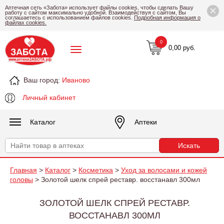
×
Аптечная сеть «Забота» использует файлы cookies, чтобы сделать Вашу
работу с сайтом максимально удобной. Взаимодействуя с сайтом, Вы
соглашаетесь с использованием файлов cookies.
Подробная информация о
файлах cookies.
0
0,00 руб.
Ваш город:
Иваново
Личный кабинет
Каталог
Аптеки
Главная
>
Каталог
>
Косметика
>
Уход за волосами и кожей
головы
> Золотой шелк спрей реставр. восстанавл 300мл
ЗОЛОТОЙ ШЕЛК СПРЕЙ РЕСТАВР.
ВОССТАНАВЛ 300МЛ