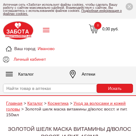
×
Аптечная сеть «Забота» использует файлы cookies, чтобы сделать Вашу
работу с сайтом максимально удобной. Взаимодействуя с сайтом, Вы
соглашаетесь с использованием файлов cookies.
Подробная информация о
файлах cookies.
0
0,00 руб.
Ваш город:
Иваново
Личный кабинет
Каталог
Аптеки
Главная
>
Каталог
>
Косметика
>
Уход за волосами и кожей
головы
> Золотой шелк маска витамины д/волос восст. и пит.
150мл
ЗОЛОТОЙ ШЕЛК МАСКА ВИТАМИНЫ Д/ВОЛОС