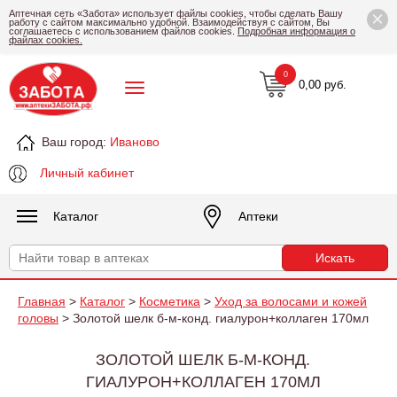
×
Аптечная сеть «Забота» использует файлы cookies, чтобы сделать Вашу
работу с сайтом максимально удобной. Взаимодействуя с сайтом, Вы
соглашаетесь с использованием файлов cookies.
Подробная информация о
файлах cookies.
0
0,00 руб.
Ваш город:
Иваново
Личный кабинет
Каталог
Аптеки
Главная
>
Каталог
>
Косметика
>
Уход за волосами и кожей
головы
> Золотой шелк б-м-конд. гиалурон+коллаген 170мл
ЗОЛОТОЙ ШЕЛК Б-М-КОНД.
ГИАЛУРОН+КОЛЛАГЕН 170МЛ