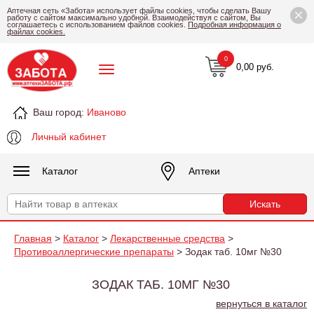
×
Аптечная сеть «Забота» использует файлы cookies, чтобы сделать Вашу
работу с сайтом максимально удобной. Взаимодействуя с сайтом, Вы
соглашаетесь с использованием файлов cookies.
Подробная информация о
файлах cookies.
0
0,00 руб.
Ваш город:
Иваново
Личный кабинет
Каталог
Аптеки
Главная
>
Каталог
>
Лекарственные средства
>
Противоаллергические препараты
> Зодак таб. 10мг №30
ЗОДАК ТАБ. 10МГ №30
вернуться в каталог