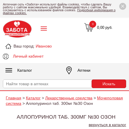
×
Аптечная сеть «Забота» использует файлы cookies, чтобы сделать Вашу
работу с сайтом максимально удобной. Взаимодействуя с сайтом, Вы
соглашаетесь с использованием файлов cookies.
Подробная информация о
файлах cookies.
0
0,00 руб.
Ваш город:
Иваново
Личный кабинет
Каталог
Аптеки
Главная
>
Каталог
>
Лекарственные средства
>
Мочеполовая
система
> Аллопуринол таб. 300мг №30 Озон
АЛЛОПУРИНОЛ ТАБ. 300МГ №30 ОЗОН
вернуться в каталог