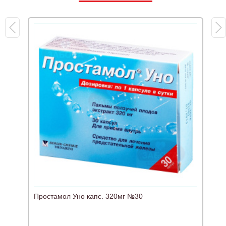
Г
Простамол Уно капс. 320мг №30