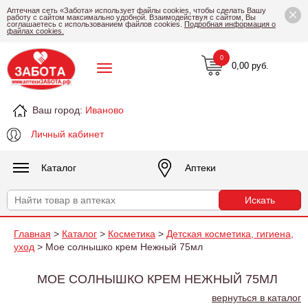
×
Аптечная сеть «Забота» использует файлы cookies, чтобы сделать Вашу
работу с сайтом максимально удобной. Взаимодействуя с сайтом, Вы
соглашаетесь с использованием файлов cookies.
Подробная информация о
файлах cookies.
0
0,00 руб.
Ваш город:
Иваново
Личный кабинет
Каталог
Аптеки
Главная
>
Каталог
>
Косметика
>
Детская косметика, гигиена,
уход
> Мое солнышко крем Нежный 75мл
МОЕ СОЛНЫШКО КРЕМ НЕЖНЫЙ 75МЛ
вернуться в каталог