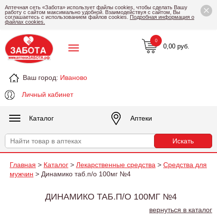
×
Аптечная сеть «Забота» использует файлы cookies, чтобы сделать Вашу
работу с сайтом максимально удобной. Взаимодействуя с сайтом, Вы
соглашаетесь с использованием файлов cookies.
Подробная информация о
файлах cookies.
0
0,00 руб.
Ваш город:
Иваново
Личный кабинет
Каталог
Аптеки
Главная
>
Каталог
>
Лекарственные средства
>
Средства для
мужчин
> Динамико таб.п/о 100мг №4
ДИНАМИКО ТАБ.П/О 100МГ №4
вернуться в каталог