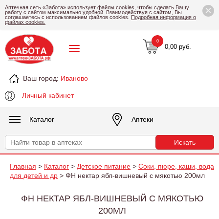
×
Аптечная сеть «Забота» использует файлы cookies, чтобы сделать Вашу
работу с сайтом максимально удобной. Взаимодействуя с сайтом, Вы
соглашаетесь с использованием файлов cookies.
Подробная информация о
файлах cookies.
0
0,00 руб.
Ваш город:
Иваново
Личный кабинет
Каталог
Аптеки
Главная
>
Каталог
>
Детское питание
>
Соки, пюре, каши, вода
для детей и др
> ФН нектар ябл-вишневый с мякотью 200мл
ФН НЕКТАР ЯБЛ-ВИШНЕВЫЙ С МЯКОТЬЮ
200МЛ