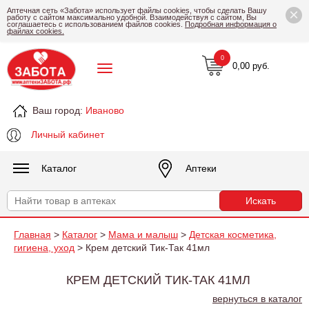
×
Аптечная сеть «Забота» использует файлы cookies, чтобы сделать Вашу
работу с сайтом максимально удобной. Взаимодействуя с сайтом, Вы
соглашаетесь с использованием файлов cookies.
Подробная информация о
файлах cookies.
0
0,00 руб.
Ваш город:
Иваново
Личный кабинет
Каталог
Аптеки
Главная
>
Каталог
>
Мама и малыш
>
Детская косметика,
гигиена, уход
> Крем детский Тик-Так 41мл
КРЕМ ДЕТСКИЙ ТИК-ТАК 41МЛ
вернуться в каталог