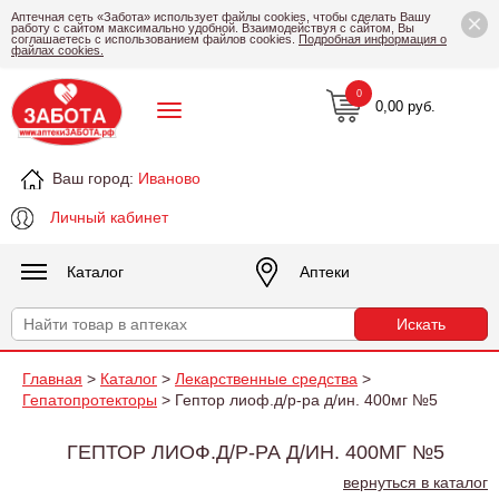
×
Аптечная сеть «Забота» использует файлы cookies, чтобы сделать Вашу
работу с сайтом максимально удобной. Взаимодействуя с сайтом, Вы
соглашаетесь с использованием файлов cookies.
Подробная информация о
файлах cookies.
0
0,00 руб.
Ваш город:
Иваново
Личный кабинет
Каталог
Аптеки
Главная
>
Каталог
>
Лекарственные средства
>
Гепатопротекторы
> Гептор лиоф.д/р-ра д/ин. 400мг №5
ГЕПТОР ЛИОФ.Д/Р-РА Д/ИН. 400МГ №5
вернуться в каталог