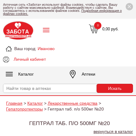
×
Аптечная сеть «Забота» использует файлы cookies, чтобы сделать Вашу
работу с сайтом максимально удобной. Взаимодействуя с сайтом, Вы
соглашаетесь с использованием файлов cookies.
Подробная информация о
файлах cookies.
0
0,00 руб.
Ваш город:
Иваново
Личный кабинет
Каталог
Аптеки
Главная
>
Каталог
>
Лекарственные средства
>
Гепатопротекторы
> Гептрал таб. п/о 500мг №20
ГЕПТРАЛ ТАБ. П/О 500МГ №20
вернуться в каталог