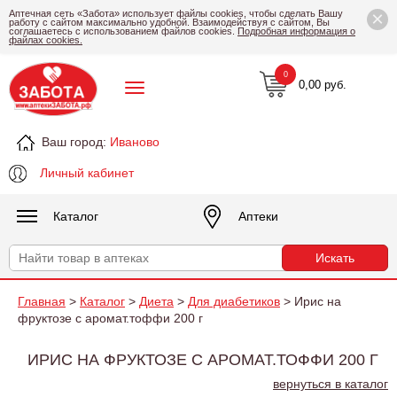
×
Аптечная сеть «Забота» использует файлы cookies, чтобы сделать Вашу
работу с сайтом максимально удобной. Взаимодействуя с сайтом, Вы
соглашаетесь с использованием файлов cookies.
Подробная информация о
файлах cookies.
0
0,00 руб.
Ваш город:
Иваново
Личный кабинет
Каталог
Аптеки
Главная
>
Каталог
>
Диета
>
Для диабетиков
> Ирис на
фруктозе с аромат.тоффи 200 г
ИРИС НА ФРУКТОЗЕ С АРОМАТ.ТОФФИ 200 Г
вернуться в каталог