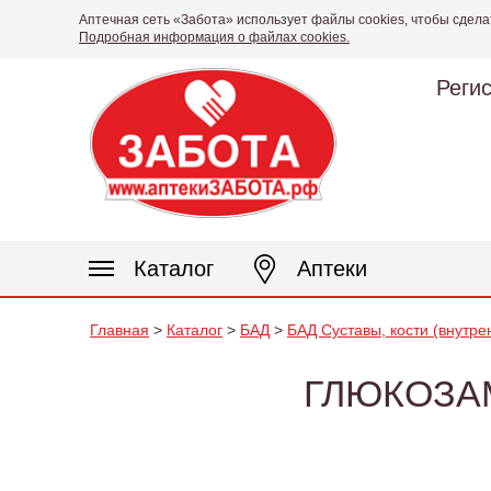
Аптечная сеть «Забота» использует файлы cookies, чтобы сдела
Подробная информация о файлах cookies.
Реги
Каталог
Аптеки
Главная
>
Каталог
>
БАД
>
БАД Суставы, кости (внутре
ГЛЮКОЗА