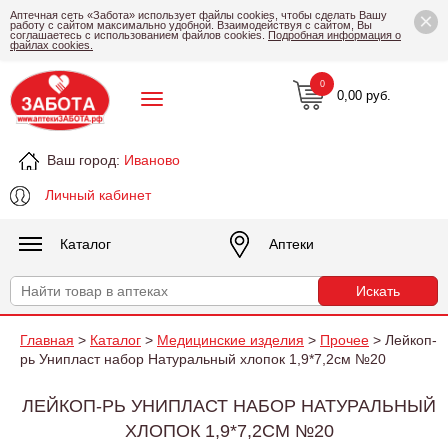
×
Аптечная сеть «Забота» использует файлы cookies, чтобы сделать Вашу
работу с сайтом максимально удобной. Взаимодействуя с сайтом, Вы
соглашаетесь с использованием файлов cookies.
Подробная информация о
файлах cookies.
0
0,00 руб.
Ваш город:
Иваново
Личный кабинет
Каталог
Аптеки
Главная
>
Каталог
>
Медицинские изделия
>
Прочее
> Лейкоп-
рь Унипласт набор Натуральный хлопок 1,9*7,2см №20
ЛЕЙКОП-РЬ УНИПЛАСТ НАБОР НАТУРАЛЬНЫЙ
ХЛОПОК 1,9*7,2СМ №20