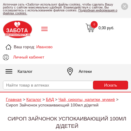
×
Аптечная сеть «Забота» использует файлы cookies, чтобы сделать Вашу
работу с сайтом максимально удобной. Взаимодействуя с сайтом, Вы
соглашаетесь с использованием файлов cookies.
Подробная информация о
файлах cookies.
0
0,00 руб.
Ваш город:
Иваново
Личный кабинет
Каталог
Аптеки
Главная
>
Каталог
>
БАД
>
Чай, сиропы, напитки, мумиё
>
Сироп Зайчонок успокаивающий 100мл д/детей
СИРОП ЗАЙЧОНОК УСПОКАИВАЮЩИЙ 100МЛ
Д/ДЕТЕЙ