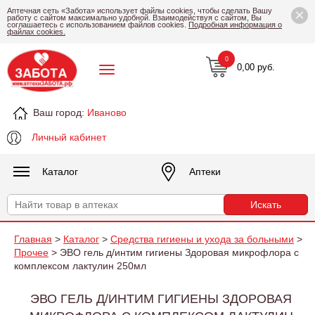
×
Аптечная сеть «Забота» использует файлы cookies, чтобы сделать Вашу
работу с сайтом максимально удобной. Взаимодействуя с сайтом, Вы
соглашаетесь с использованием файлов cookies.
Подробная информация о
файлах cookies.
0
0,00 руб.
Ваш город:
Иваново
Личный кабинет
Каталог
Аптеки
Главная
>
Каталог
>
Средства гигиены и ухода за больными
>
Прочее
> ЭВО гель д/интим гигиены Здоровая микрофлора с
комплексом лактулин 250мл
ЭВО ГЕЛЬ Д/ИНТИМ ГИГИЕНЫ ЗДОРОВАЯ