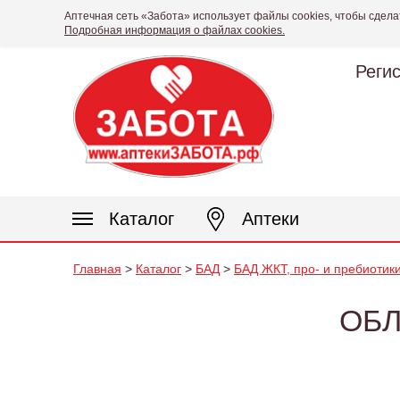
Аптечная сеть «Забота» использует файлы cookies, чтобы сдела
Подробная информация о файлах cookies.
Реги
Каталог
Аптеки
Главная
>
Каталог
>
БАД
>
БАД ЖКТ, про- и пребиотик
ОБЛ