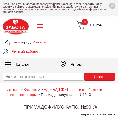
×
Аптечная сеть «Забота» использует файлы cookies, чтобы сделать Вашу
работу с сайтом максимально удобной. Взаимодействуя с сайтом, Вы
соглашаетесь с использованием файлов cookies.
Подробная информация о
файлах cookies.
0
0,00 руб.
Ваш город:
Иваново
Личный кабинет
Каталог
Аптеки
Главная
>
Каталог
>
БАД
>
БАД ЖКТ, про- и пребиотики,
гепатопротекторы
> Примадофилус капс. №90 @
ПРИМАДОФИЛУС КАПС. №90 @
вернуться в каталог