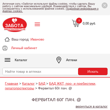
×
Аптечная сеть «Забота» использует файлы cookies, чтобы сделать Вашу
работу с сайтом максимально удобной. Взаимодействуя с сайтом, Вы
соглашаетесь с использованием файлов cookies.
Подробная информация о
файлах cookies.
0
0,00 руб.
Ваш город:
Иваново
Личный кабинет
Каталог
Аптеки
Главная
>
Каталог
>
БАД
>
БАД ЖКТ, про- и пребиотики,
гепатопротекторы
> Фервитал 60г пач. @
ФЕРВИТАЛ 60Г ПАЧ. @
вернуться в каталог