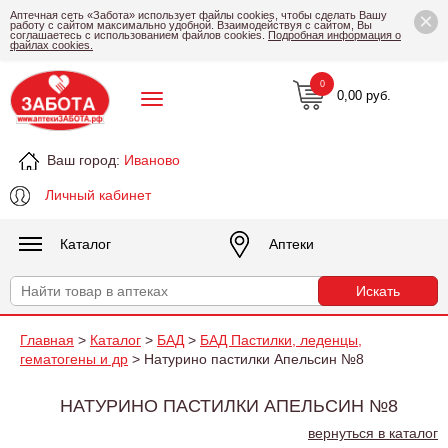
×
Аптечная сеть «Забота» использует файлы cookies, чтобы сделать Вашу
работу с сайтом максимально удобной. Взаимодействуя с сайтом, Вы
соглашаетесь с использованием файлов cookies.
Подробная информация о
файлах cookies.
0
0,00 руб.
Ваш город:
Иваново
Личный кабинет
Каталог
Аптеки
Главная
>
Каталог
>
БАД
>
БАД Пастилки, леденцы,
гематогены и др
> Натурино пастилки Апельсин №8
НАТУРИНО ПАСТИЛКИ АПЕЛЬСИН №8
вернуться в каталог