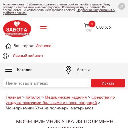
×
Аптечная сеть «Забота» использует файлы cookies, чтобы сделать Вашу
работу с сайтом максимально удобной. Взаимодействуя с сайтом, Вы
соглашаетесь с использованием файлов cookies.
Подробная информация о
файлах cookies.
0
0,00 руб.
Ваш город:
Иваново
Личный кабинет
Каталог
Аптеки
Главная
>
Каталог
>
Медицинские изделия
>
Средства по
уходу за лежачими больными и после операций
>
Мочеприемник Утка из полимерн. материалов
МОЧЕПРИЕМНИК УТКА ИЗ ПОЛИМЕРН.