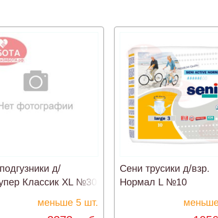
подгузники д/
Сени трусики д/взр.
упер Классик XL №30
Нормал L №10
меньше 5 шт.
меньше