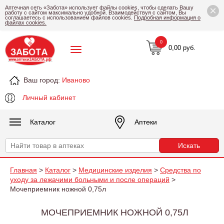
×
Аптечная сеть «Забота» использует файлы cookies, чтобы сделать Вашу
работу с сайтом максимально удобной. Взаимодействуя с сайтом, Вы
соглашаетесь с использованием файлов cookies.
Подробная информация о
файлах cookies.
0
0,00 руб.
Ваш город:
Иваново
Личный кабинет
Каталог
Аптеки
Главная
>
Каталог
>
Медицинские изделия
>
Средства по
уходу за лежачими больными и после операций
>
Мочеприемник ножной 0,75л
МОЧЕПРИЕМНИК НОЖНОЙ 0,75Л