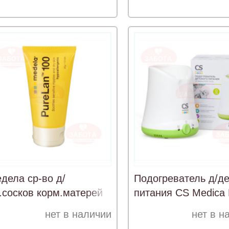
дела ср-во д/
Подогреватель д/де
г.сосков корм.матерей
питания CS Medica
релан 37г
CS-25
нет в наличии
нет в н