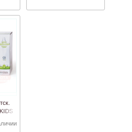
тск.
 KIDS
аличии