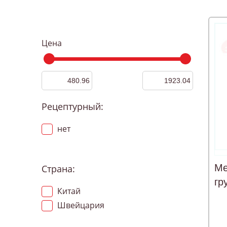
Цена
Рецептурный:
нет
Ме
Страна:
гр
Китай
№
Швейцария