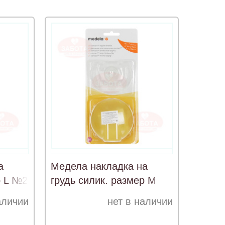
а
Медела накладка на
р L №2
грудь силик. размер M
№2
аличии
нет в наличии