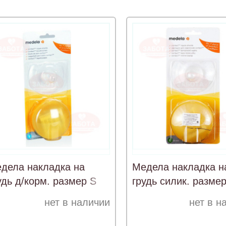
дела накладка на
Медела накладка н
удь д/корм. размер S
грудь силик. разме
2
нет в наличии
нет в н