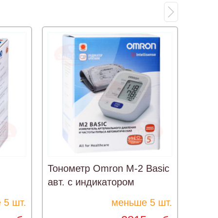
Тонометр Omron M-2 Basic
авт. с индикатором
коном
аритмии
 5 шт.
меньше 5 шт.
Тоно