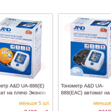
етр A&D UA-888(Е)
Тонометр A&D UA-
ат на плечо Эконом
888(EAC) автомат на
плечо с адаптером Э
меньше 5 шт.
меньше