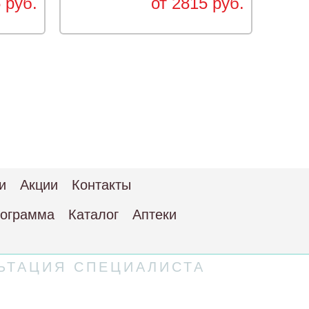
 руб.
от 2815 руб.
с ад
и
Акции
Контакты
рограмма
Каталог
Аптеки
ЬТАЦИЯ СПЕЦИАЛИСТА