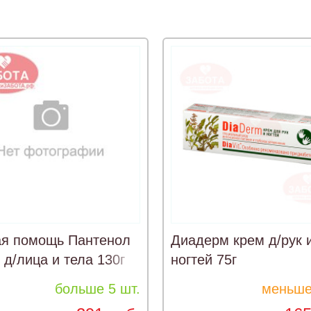
ая помощь Пантенол
Диадерм крем д/рук 
 д/лица и тела 130г
ногтей 75г
больше 5 шт.
меньше