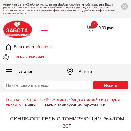
×
Аптечная сеть «Забота» использует файлы cookies, чтобы сделать Вашу
работу с сайтом максимально удобной. Взаимодействуя с сайтом, Вы
соглашаетесь с использованием файлов cookies.
Подробная информация о
файлах cookies.
0
0,00 руб.
Ваш город:
Иваново
Личный кабинет
Каталог
Аптеки
Главная
>
Каталог
>
Косметика
>
Уход за кожей лица, рук и
телом
> Синяк-OFF гель с тонирующим эф-том 30г
СИНЯК-OFF ГЕЛЬ С ТОНИРУЮЩИМ ЭФ-ТОМ
30Г