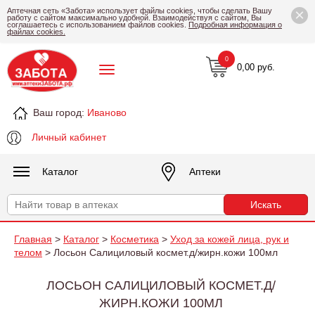
×
Аптечная сеть «Забота» использует файлы cookies, чтобы сделать Вашу
работу с сайтом максимально удобной. Взаимодействуя с сайтом, Вы
соглашаетесь с использованием файлов cookies.
Подробная информация о
файлах cookies.
0
0,00 руб.
Ваш город:
Иваново
Личный кабинет
Каталог
Аптеки
Главная
>
Каталог
>
Косметика
>
Уход за кожей лица, рук и
телом
> Лосьон Салициловый космет.д/жирн.кожи 100мл
ЛОСЬОН САЛИЦИЛОВЫЙ КОСМЕТ.Д/
ЖИРН.КОЖИ 100МЛ