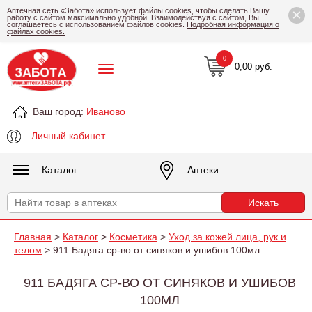
×
Аптечная сеть «Забота» использует файлы cookies, чтобы сделать Вашу
работу с сайтом максимально удобной. Взаимодействуя с сайтом, Вы
соглашаетесь с использованием файлов cookies.
Подробная информация о
файлах cookies.
0
0,00 руб.
Ваш город:
Иваново
Личный кабинет
Каталог
Аптеки
Главная
>
Каталог
>
Косметика
>
Уход за кожей лица, рук и
телом
> 911 Бадяга ср-во от синяков и ушибов 100мл
911 БАДЯГА СР-ВО ОТ СИНЯКОВ И УШИБОВ
100МЛ