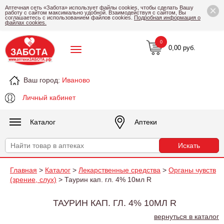
×
Аптечная сеть «Забота» использует файлы cookies, чтобы сделать Вашу
работу с сайтом максимально удобной. Взаимодействуя с сайтом, Вы
соглашаетесь с использованием файлов cookies.
Подробная информация о
файлах cookies.
0
0,00 руб.
Ваш город:
Иваново
Личный кабинет
Каталог
Аптеки
Главная
>
Каталог
>
Лекарственные средства
>
Органы чувств
(зрение, слух)
> Таурин кап. гл. 4% 10мл R
ТАУРИН КАП. ГЛ. 4% 10МЛ R
вернуться в каталог