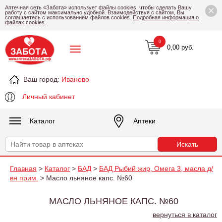
×
Аптечная сеть «Забота» использует файлы cookies, чтобы сделать Вашу
работу с сайтом максимально удобной. Взаимодействуя с сайтом, Вы
соглашаетесь с использованием файлов cookies.
Подробная информация о
файлах cookies.
0
0,00 руб.
Ваш город:
Иваново
Личный кабинет
Каталог
Аптеки
Главная
>
Каталог
>
БАД
>
БАД Рыбий жир, Омега 3, масла д/
вн прим.
> Масло льняное капс. №60
МАСЛО ЛЬНЯНОЕ КАПС. №60
вернуться в каталог