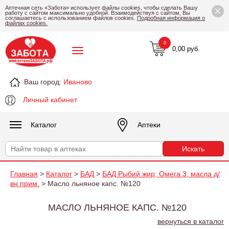
×
Аптечная сеть «Забота» использует файлы cookies, чтобы сделать Вашу
работу с сайтом максимально удобной. Взаимодействуя с сайтом, Вы
соглашаетесь с использованием файлов cookies.
Подробная информация о
файлах cookies.
0
0,00 руб.
Ваш город:
Иваново
Личный кабинет
Каталог
Аптеки
Главная
>
Каталог
>
БАД
>
БАД Рыбий жир, Омега 3, масла д/
вн прим.
> Масло льняное капс. №120
МАСЛО ЛЬНЯНОЕ КАПС. №120
вернуться в каталог