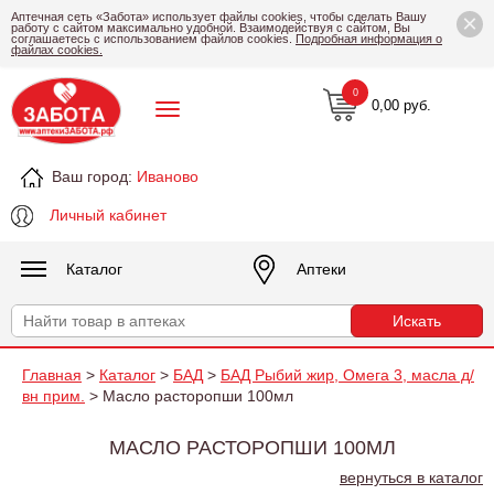
×
Аптечная сеть «Забота» использует файлы cookies, чтобы сделать Вашу
работу с сайтом максимально удобной. Взаимодействуя с сайтом, Вы
соглашаетесь с использованием файлов cookies.
Подробная информация о
файлах cookies.
0
0,00 руб.
Ваш город:
Иваново
Личный кабинет
Каталог
Аптеки
Главная
>
Каталог
>
БАД
>
БАД Рыбий жир, Омега 3, масла д/
вн прим.
> Масло расторопши 100мл
МАСЛО РАСТОРОПШИ 100МЛ
вернуться в каталог