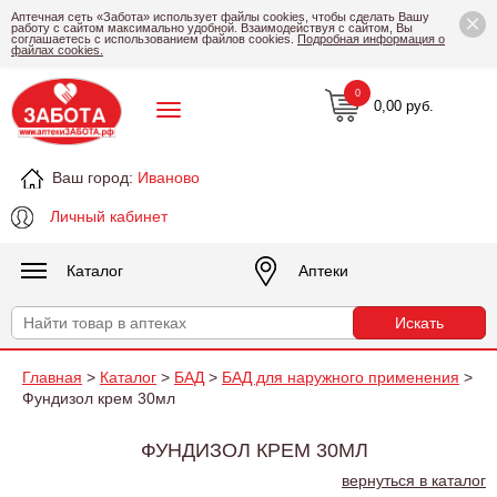
×
Аптечная сеть «Забота» использует файлы cookies, чтобы сделать Вашу
работу с сайтом максимально удобной. Взаимодействуя с сайтом, Вы
соглашаетесь с использованием файлов cookies.
Подробная информация о
файлах cookies.
0
0,00 руб.
Ваш город:
Иваново
Личный кабинет
Каталог
Аптеки
Главная
>
Каталог
>
БАД
>
БАД для наружного применения
>
Фундизол крем 30мл
ФУНДИЗОЛ КРЕМ 30МЛ
вернуться в каталог