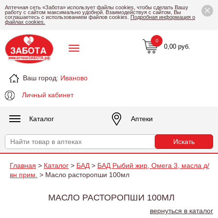
×
Аптечная сеть «Забота» использует файлы cookies, чтобы сделать Вашу
работу с сайтом максимально удобной. Взаимодействуя с сайтом, Вы
соглашаетесь с использованием файлов cookies.
Подробная информация о
файлах cookies.
0
0,00 руб.
Ваш город:
Иваново
Личный кабинет
Каталог
Аптеки
Главная
>
Каталог
>
БАД
>
БАД Рыбий жир, Омега 3, масла д/
вн прим.
> Масло расторопши 100мл
МАСЛО РАСТОРОПШИ 100МЛ
вернуться в каталог