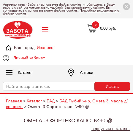
×
Аптечная сеть «Забота» использует файлы cookies, чтобы сделать Вашу
работу с сайтом максимально удобной. Взаимодействуя с сайтом, Вы
соглашаетесь с использованием файлов cookies.
Подробная информация о
файлах cookies.
0
0,00 руб.
Ваш город:
Иваново
Личный кабинет
Каталог
Аптеки
Главная
>
Каталог
>
БАД
>
БАД Рыбий жир, Омега 3, масла д/
вн прим.
> Омега -3 Фортекс капс. №90 @
ОМЕГА -3 ФОРТЕКС КАПС. №90 @
вернуться в каталог