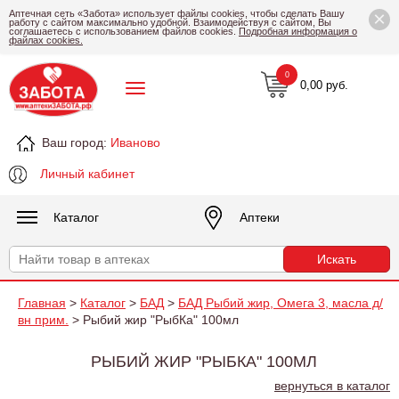
×
Аптечная сеть «Забота» использует файлы cookies, чтобы сделать Вашу
работу с сайтом максимально удобной. Взаимодействуя с сайтом, Вы
соглашаетесь с использованием файлов cookies.
Подробная информация о
файлах cookies.
0
0,00 руб.
Ваш город:
Иваново
Личный кабинет
Каталог
Аптеки
Главная
>
Каталог
>
БАД
>
БАД Рыбий жир, Омега 3, масла д/
вн прим.
> Рыбий жир "РыбКа" 100мл
РЫБИЙ ЖИР "РЫБКА" 100МЛ
вернуться в каталог