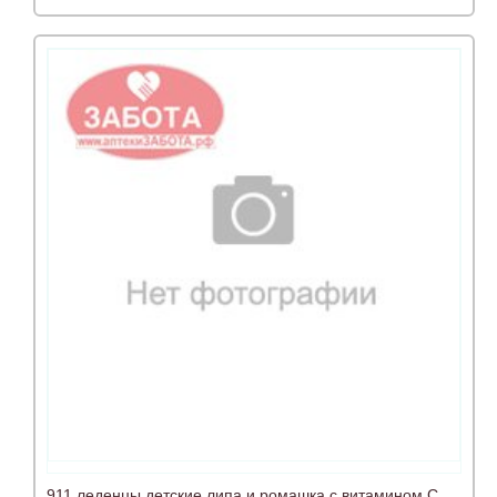
911 леденцы детские липа и ромашка с витамином С